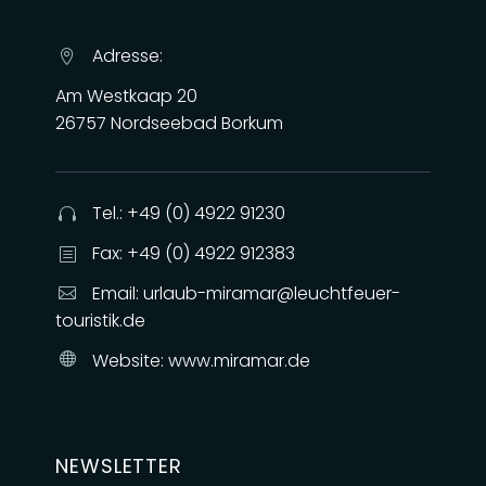
Adresse:


Am Westkaap 20
26757 Nordseebad Borkum
Tel.: +49 (0) 4922 91230


Fax: +49 (0) 4922 912383
b
b
Email:
urlaub-miramar@leuchtfeuer-


touristik.de
Website:
www.miramar.de


NEWSLETTER